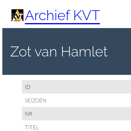
Spring
Archief KVT
naar
de
inhoud
Zot van Hamlet
ID
SEIZOEN
NR
TITEL