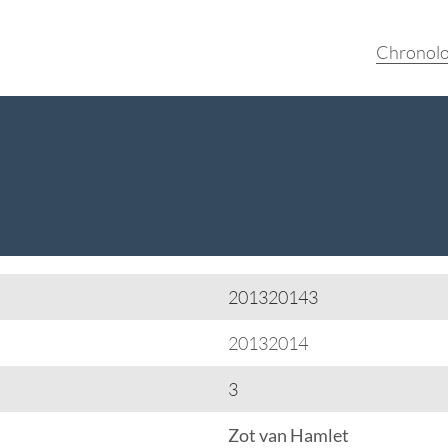
Chronolo
201320143
20132014
3
Zot van Hamlet