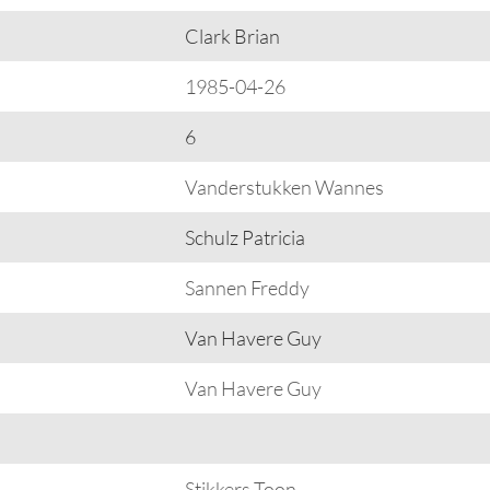
Clark Brian
1985-04-26
6
Vanderstukken Wannes
Schulz Patricia
Sannen Freddy
Van Havere Guy
Van Havere Guy
Stikkers Toon