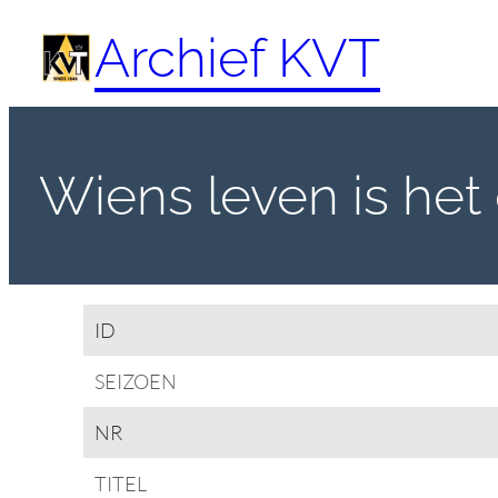
Spring
Archief KVT
naar
de
inhoud
Wiens leven is het 
ID
SEIZOEN
NR
TITEL