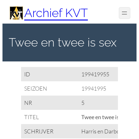
Spring
Archief KVT
naar
de
inhoud
Twee en twee is sex
ID
199419955
SEIZOEN
19941995
NR
5
TITEL
Twee en twee is sex
SCHRIJVER
Harris en Darbon