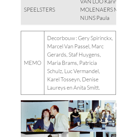
VAN LOO Karin
SPEELSTERS
MOLENAERS Mijé
NIJNS Paula
Decorbouw : Gery Spirinckx,
Marcel Van Passel, Marc
Gerards, Staf Huygens,
MEMO
Maria Brams, Patricia
Schulz, Luc Vermandel,
Karel Tosseyn, Denise
Laureys en Anita Smitt.