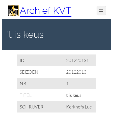
Spring
Archief KVT
naar
de
inhoud
’t is keus
ID
201220131
SEIZOEN
20122013
NR
1
TITEL
t is keus
SCHRIJVER
Kerkhofs Luc