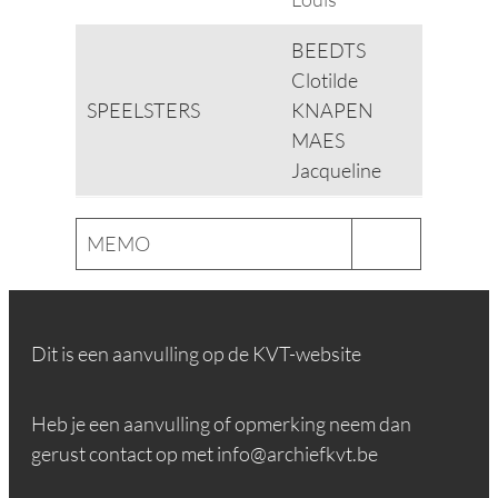
BEEDTS
Clotilde
SPEELSTERS
KNAPEN
MAES
Jacqueline
MEMO
Dit is een aanvulling op de KVT-website
Heb je een aanvulling of opmerking neem dan
gerust contact op met info@archiefkvt.be