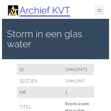
Spring
Archief KVT
naar
de
inhoud
Storm in een glas
water
ID
194619471
SEIZOEN
19461947
NR
1
Storm in een
TITEL
glas water