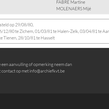
FABRE Martine
MOLENAERS Mijé
steld op 29/08/80,
 6/12/80 te Zichem, 01/03/81 te Halen-Zelk, 03/04/81 te Aa
te Tienen, 28/10/81 te Hasselt
e een aanvulling of opmerking neem dan
t contact op met info@archiefkvt.be