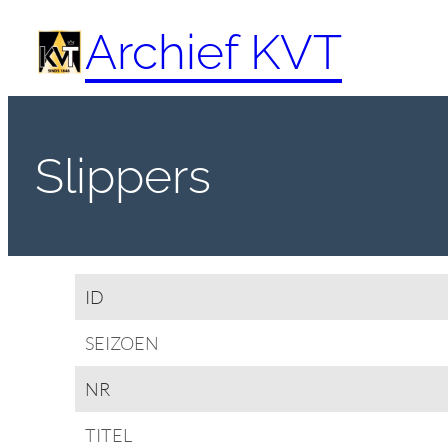
Spring
Archief KVT
naar
de
inhoud
Slippers
ID
SEIZOEN
NR
TITEL