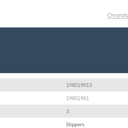
Chronolo
198019813
19801981
3
Slippers