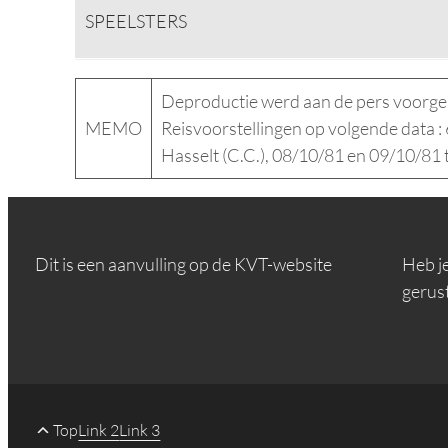
SPEELSTERS
Deproductie werd aan de pers voorge
MEMO
Reisvoorstellingen op volgende data :
Hasselt (C.C.), 08/10/81 en 09/10/81 
Dit is een aanvulling op de KVT-website
Heb j
gerus
Top
Link 2
Link 3