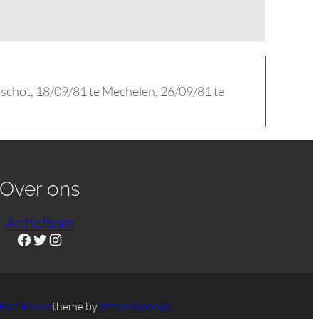
rschot, 18/09/81 te Mechelen, 26/09/81 te
Over ons
Archiefteam
Facebook
Twitter
Instagram
Flat Blocks
theme by
XtremelySocial