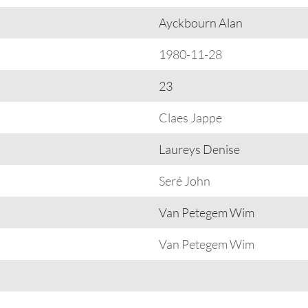
Ayckbourn Alan
1980-11-28
23
Claes Jappe
Laureys Denise
Seré John
Van Petegem Wim
Van Petegem Wim