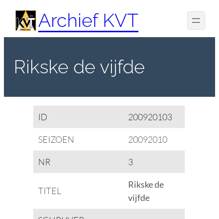
Spring
Archief KVT
naar
de
inhoud
Rikske de vijfde
ID
200920103
SEIZOEN
20092010
NR
3
Rikske de
TITEL
vijfde