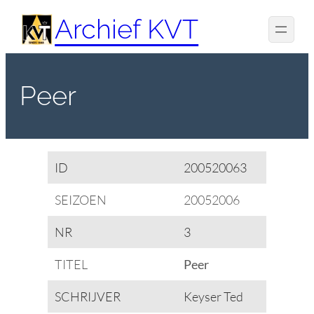
Spring
Archief KVT
naar
de
inhoud
Peer
ID
200520063
SEIZOEN
20052006
NR
3
TITEL
Peer
SCHRIJVER
Keyser Ted