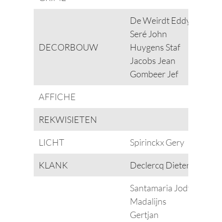
De Weirdt Eddy
Seré John
DECORBOUW
Huygens Staf
Jacobs Jean
Gombeer Jef
AFFICHE
REKWISIETEN
LICHT
Spirinckx Gery
KLANK
Declercq Dieter
Santamaria Jody
Madalijns
Gertjan