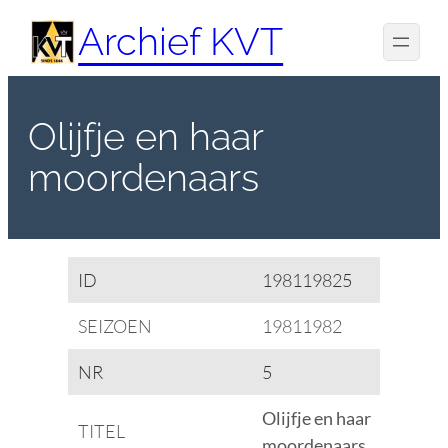
Spring
Archief KVT
naar
de
inhoud
Olijfje en haar
moordenaars
ID
198119825
SEIZOEN
19811982
NR
5
Olijfje en haar
TITEL
moordenaars