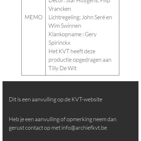
Vrancken
MEMO
Lichtregeling; John Seré en
Wim Swinnen
Klankopname : Gery
Spirinckx
Het KVT heeft deze
productie opgedragen aan
Tilly De Wit
Dit is een aanvulling op de KVT-website
Heb je een aanvulling of opmerking neem dan
gerust contact op met info@archiefkvt.be