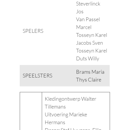
Steverlinck
Jos
Van Passel
Marcel
SPELERS
Tosseyn Karel
Jacobs Sven
Tosseyn Karel
Duts Willy
Brams Maria
SPEELSTERS
Thys Claire
Kledingontwerp Walter
Tillemans
Uitvoering Marieke
Hermans
Decor: Staf Huygens, Filip