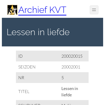
Spring
Archief KVT
naar
de
inhoud
Lessen in liefde
ID
200020015
SEIZOEN
20002001
NR
5
Lessen in
TITEL
liefde