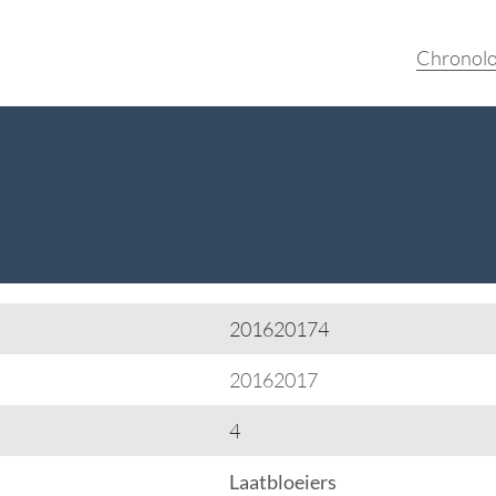
Chronolo
201620174
20162017
4
Laatbloeiers