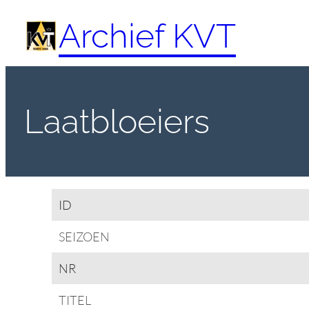
Spring
Archief KVT
naar
de
inhoud
Laatbloeiers
ID
SEIZOEN
NR
TITEL