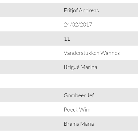
Fritjof Andreas
24/02/2017
11
Vanderstukken Wannes
Brigué Marina
Gombeer Jef
Poeck Wim
Brams Maria