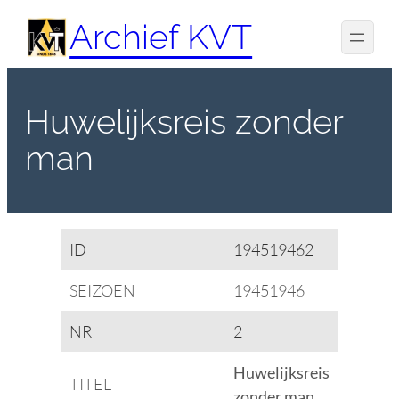
Spring
Archief KVT
naar
de
inhoud
Huwelijksreis zonder
man
ID
194519462
SEIZOEN
19451946
NR
2
Huwelijksreis
TITEL
zonder man