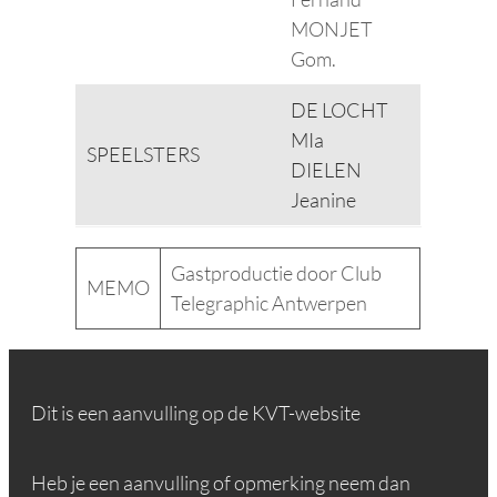
MONJET
Gom.
DE LOCHT
MIa
SPEELSTERS
DIELEN
Jeanine
Gastproductie door Club
MEMO
Telegraphic Antwerpen
Dit is een aanvulling op de KVT-website
Heb je een aanvulling of opmerking neem dan