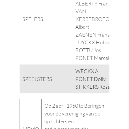
ALBERTY Frans
VAN
SPELERS
KERREBROECK
Albert
ZAENEN Frans
LUYCKX Hubert
BOTTU Jos
PONET Marcel
WECKX A.
SPEELSTERS
PONET Dolly
STIKKERS Rosa
Op 2 april 1950 te Beringen
voor de vereniging van de
opzichters en
MEMO
gediplomeerden der