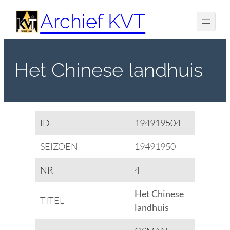
Spring
Archief KVT
naar
de
inhoud
Het Chinese landhuis
ID
194919504
SEIZOEN
19491950
NR
4
Het Chinese
TITEL
landhuis