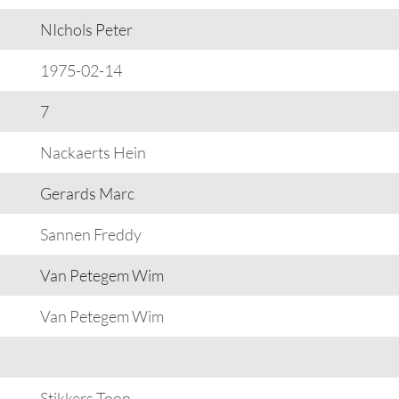
NIchols Peter
1975-02-14
7
Nackaerts Hein
Gerards Marc
Sannen Freddy
Van Petegem Wim
Van Petegem Wim
Stikkers Toon