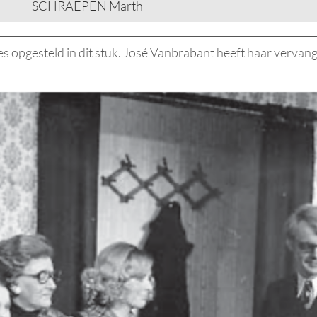
SCHRAEPEN Marth
 opgesteld in dit stuk. José Vanbrabant heeft haar vervan