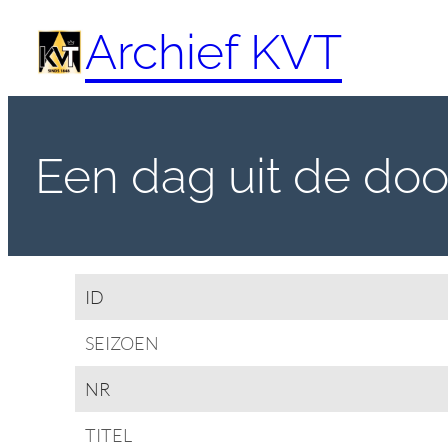
Spring
Archief KVT
naar
de
inhoud
Een dag uit de do
ID
SEIZOEN
NR
TITEL