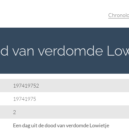
Chronolo
od van verdomde Low
197419752
19741975
2
Een dag uit de dood van verdomde Lowietje