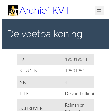
Spring
Archief KVT
naar
de
inhoud
De voetbalkoning
ID
195319544
SEIZOEN
19531954
NR
4
TITEL
De voetbalkoning
Reiman en
SCHRIJVER