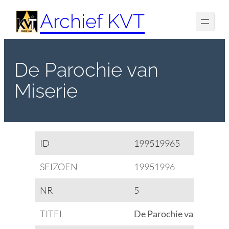
Spring
Archief KVT
naar
de
inhoud
De Parochie van
Miserie
ID
199519965
SEIZOEN
19951996
NR
5
TITEL
De Parochie van Miseri