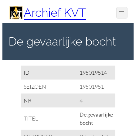
Spring
Archief KVT
naar
de
inhoud
De gevaarlijke bocht
ID
195019514
SEIZOEN
19501951
NR
4
De gevaarlijke
TITEL
bocht