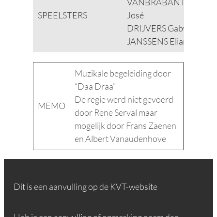
VANBRABANT
SPEELSTERS
José
DRIJVERS Gaby
JANSSENS Elian
Muzikale begeleiding door
“Daa Draa”
De regie werd niet gevoerd
MEMO
door Rene Serval maar
mogelijk door Frans Zaenen
en Albert Vanaudenhove
Dit is een aanvulling op de KVT-website