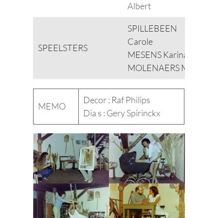
Albert
SPILLEBEEN
Carole
SPEELSTERS
MESENS Karina
MOLENAERS Mijé
Decor : Raf Philips
MEMO
Dia s : Gery Spirinckx