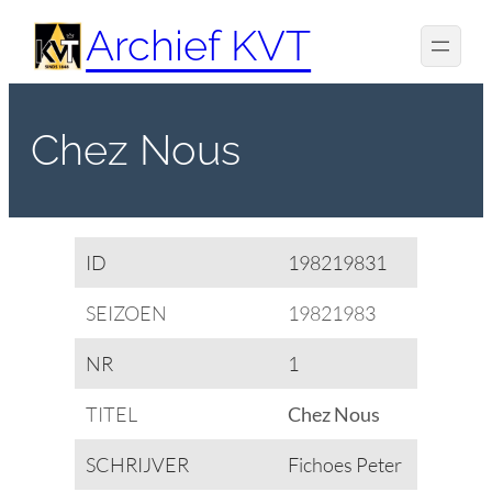
Spring
Archief KVT
naar
de
inhoud
Chez Nous
ID
198219831
SEIZOEN
19821983
NR
1
TITEL
Chez Nous
SCHRIJVER
Fichoes Peter