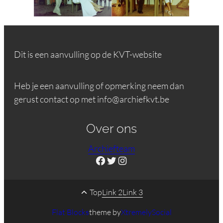
Dit is een aanvulling op de KVT-website
Heb je een aanvulling of opmerking neem dan
gerust contact op met info@archiefkvt.be
Over ons
Archiefteam
Facebook
Twitter
Instagram
Top
Link 2
Link 3
Flat Blocks
theme by
XtremelySocial