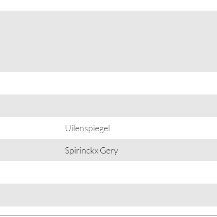
Uilenspiegel
Spirinckx Gery