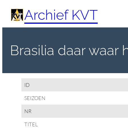
Spring
Archief KVT
naar
de
inhoud
Brasilia daar waar h
ID
SEIZOEN
NR
TITEL